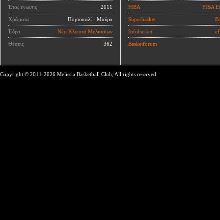
Έτος ένωσης
2011
FIBA
FIBA E
Χρώματα
Πορτοκαλί - Μαύρο
Superbasket
Ba
Έδρα
Νέο Κλειστό Μελισσίων
Infobasket
eB
Θέσεις
362
Basketforum
Copyright © 2011-2026 Melissia Basketball Club, All rights reserved