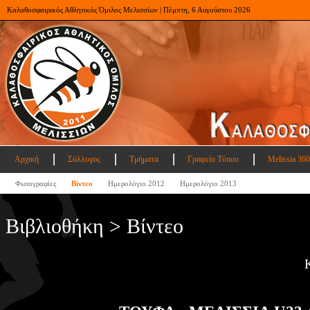
Καλαθοσφαιρικός Αθλητικός Όμιλος Μελισσίων | Πέμπτη, 6 Αυγούστου 2026
Αρχική
Σύλλογος
Τμήματα
Γραφείο Τύπου
Melissia 360
Φωτογραφίες
Βίντεο
Ημερολόγιο 2012
Ημερολόγιο 2013
Βιβλιοθήκη > Βίντεο