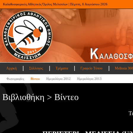
Καλαθοσφαιρικός Αθλητικός Όμιλος Μελισσίων | Πέμπτη, 6 Αυγούστου 2026
Αρχική
Σύλλογος
Τμήματα
Γραφείο Τύπου
Melissia 360
Φωτογραφίες
Βίντεο
Ημερολόγιο 2012
Ημερολόγιο 2013
Βιβλιοθήκη > Βίντεο
Τ