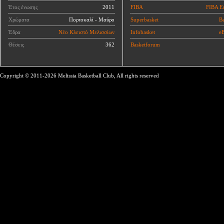
Έτος ένωσης
2011
FIBA
FIBA E
Χρώματα
Πορτοκαλί - Μαύρο
Superbasket
Ba
Έδρα
Νέο Κλειστό Μελισσίων
Infobasket
eB
Θέσεις
362
Basketforum
Copyright © 2011-2026 Melissia Basketball Club, All rights reserved