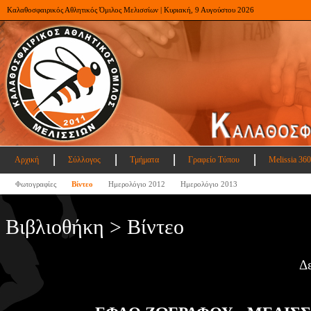
Καλαθοσφαιρικός Αθλητικός Όμιλος Μελισσίων | Κυριακή, 9 Αυγούστου 2026
Αρχική
Σύλλογος
Τμήματα
Γραφείο Τύπου
Melissia 360
Φωτογραφίες
Βίντεο
Ημερολόγιο 2012
Ημερολόγιο 2013
Βιβλιοθήκη > Βίντεο
Δ