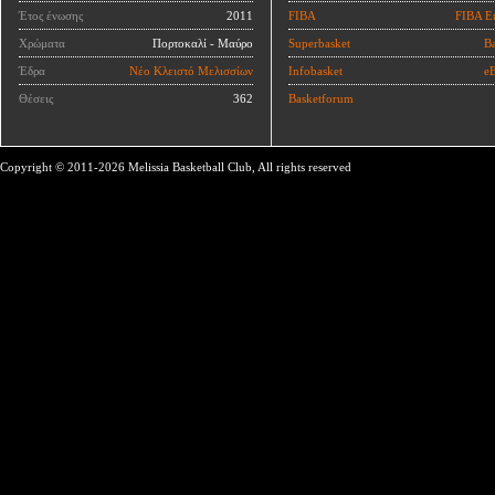
Έτος ένωσης
2011
FIBA
FIBA E
Χρώματα
Πορτοκαλί - Μαύρο
Superbasket
Ba
Έδρα
Νέο Κλειστό Μελισσίων
Infobasket
eB
Θέσεις
362
Basketforum
Copyright © 2011-2026 Melissia Basketball Club, All rights reserved