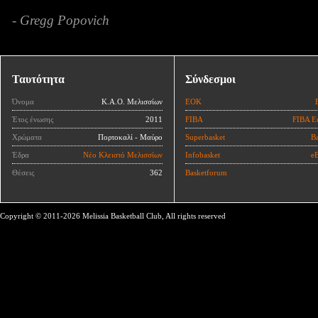
- Gregg Popovich
Ταυτότητα
Σύνδεσμοι
Όνομα
Κ.Α.Ο. Μελισσίων
ΕΟΚ
Έτος ένωσης
2011
FIBA
FIBA E
Χρώματα
Πορτοκαλί - Μαύρο
Superbasket
Ba
Έδρα
Νέο Κλειστό Μελισσίων
Infobasket
eB
Θέσεις
362
Basketforum
Copyright © 2011-2026 Melissia Basketball Club, All rights reserved