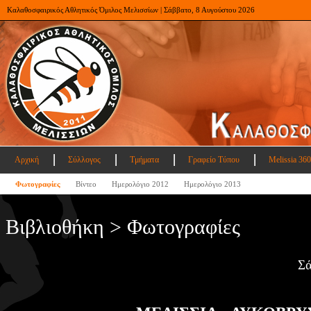
Καλαθοσφαιρικός Αθλητικός Όμιλος Μελισσίων | Σάββατο, 8 Αυγούστου 2026
Αρχική
Σύλλογος
Τμήματα
Γραφείο Τύπου
Melissia 360
Φωτογραφίες
Βίντεο
Ημερολόγιο 2012
Ημερολόγιο 2013
Βιβλιοθήκη > Φωτογραφίες
Σά