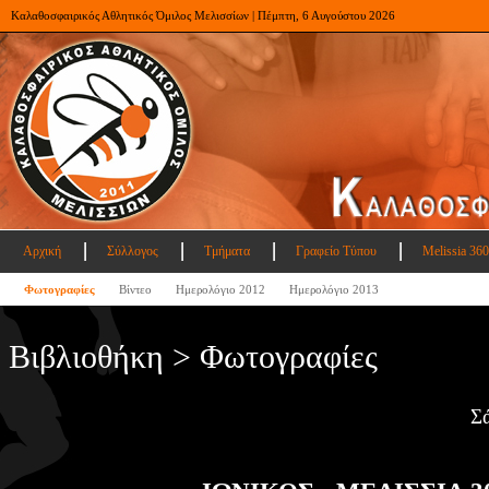
Καλαθοσφαιρικός Αθλητικός Όμιλος Μελισσίων | Πέμπτη, 6 Αυγούστου 2026
Αρχική
Σύλλογος
Τμήματα
Γραφείο Τύπου
Melissia 360
Φωτογραφίες
Βίντεο
Ημερολόγιο 2012
Ημερολόγιο 2013
Βιβλιοθήκη > Φωτογραφίες
Σ