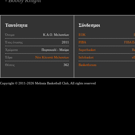
- Bobby Knight
Ταυτότητα
Σύνδεσμοι
Όνομα
Κ.Α.Ο. Μελισσίων
ΕΟΚ
Έτος ένωσης
2011
FIBA
FIBA E
Χρώματα
Πορτοκαλί - Μαύρο
Superbasket
Ba
Έδρα
Νέο Κλειστό Μελισσίων
Infobasket
eB
Θέσεις
362
Basketforum
Copyright © 2011-2026 Melissia Basketball Club, All rights reserved