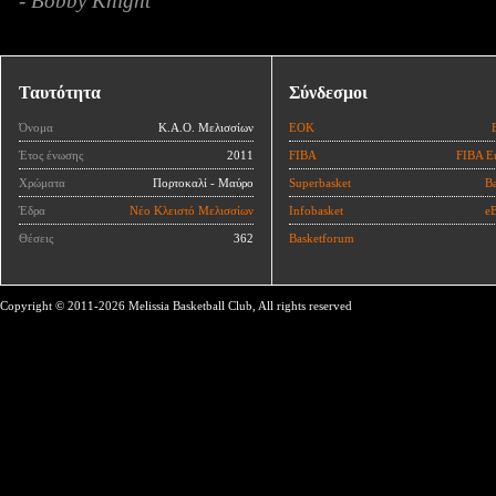
- Bobby Knight
Ταυτότητα
Σύνδεσμοι
Όνομα
Κ.Α.Ο. Μελισσίων
ΕΟΚ
Έτος ένωσης
2011
FIBA
FIBA E
Χρώματα
Πορτοκαλί - Μαύρο
Superbasket
Ba
Έδρα
Νέο Κλειστό Μελισσίων
Infobasket
eB
Θέσεις
362
Basketforum
Copyright © 2011-2026 Melissia Basketball Club, All rights reserved