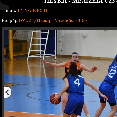
ΠΕΥΚΗ - ΜΕΛΙΣΣΙΑ U23 
Τμήμα:
ΓΥΝΑΙΚΕΣ Β
Είδηση:
(WU23) Πεύκη - Μελίσσια 40-66