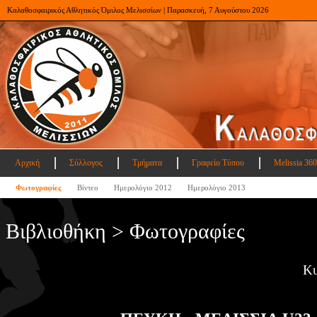
Καλαθοσφαιρικός Αθλητικός Όμιλος Μελισσίων | Παρασκευή, 7 Αυγούστου 2026
Αρχική
Σύλλογος
Τμήματα
Γραφείο Τύπου
Melissia 360
Φωτογραφίες
Βίντεο
Ημερολόγιο 2012
Ημερολόγιο 2013
Βιβλιοθήκη > Φωτογραφίες
Κυ