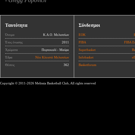
- Gregg Popovich
Ταυτότητα
Σύνδεσμοι
Όνομα
Κ.Α.Ο. Μελισσίων
ΕΟΚ
Έτος ένωσης
2011
FIBA
FIBA E
Χρώματα
Πορτοκαλί - Μαύρο
Superbasket
Ba
Έδρα
Νέο Κλειστό Μελισσίων
Infobasket
eB
Θέσεις
362
Basketforum
Copyright © 2011-2026 Melissia Basketball Club, All rights reserved