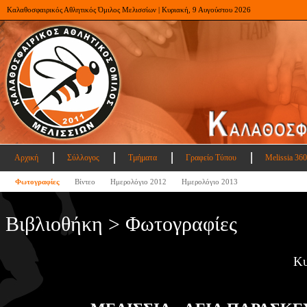
Καλαθοσφαιρικός Αθλητικός Όμιλος Μελισσίων | Κυριακή, 9 Αυγούστου 2026
Αρχική
Σύλλογος
Τμήματα
Γραφείο Τύπου
Melissia 360
Φωτογραφίες
Βίντεο
Ημερολόγιο 2012
Ημερολόγιο 2013
Βιβλιοθήκη > Φωτογραφίες
Κυ