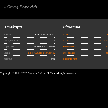
- Gregg Popovich
Ταυτότητα
Σύνδεσμοι
Όνομα
Κ.Α.Ο. Μελισσίων
ΕΟΚ
Έτος ένωσης
2011
FIBA
FIBA E
Χρώματα
Πορτοκαλί - Μαύρο
Superbasket
Ba
Έδρα
Νέο Κλειστό Μελισσίων
Infobasket
eB
Θέσεις
362
Basketforum
Copyright © 2011-2026 Melissia Basketball Club, All rights reserved