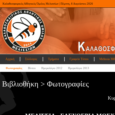
Καλαθοσφαιρικός Αθλητικός Όμιλος Μελισσίων | Πέμπτη, 6 Αυγούστου 2026
Αρχική
Σύλλογος
Τμήματα
Γραφείο Τύπου
Melissia 360
Φωτογραφίες
Βίντεο
Ημερολόγιο 2012
Ημερολόγιο 2013
Βιβλιοθήκη > Φωτογραφίες
Κυρ