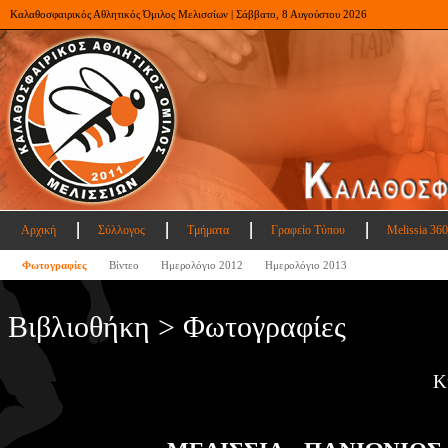
Καλαθοσφαιρικός Αθλητικός Όμιλος Μελισσίων | Σάββατο, 8 Αυγούστου 2026
Αρχική
Σύλλογος
Τμήματα
Γραφείο Τύπου
Melissia 360
Φωτογραφίες
Βίντεο
Ημερολόγιο 2012
Ημερολόγιο 2013
Βιβλιοθήκη > Φωτογραφίες
Κ