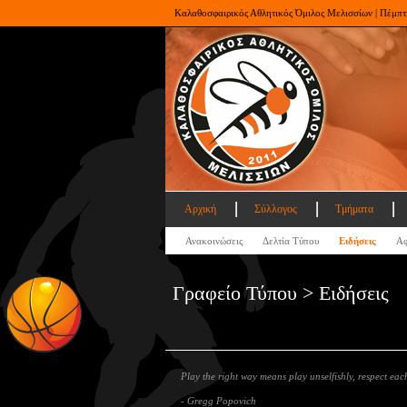
Καλαθοσφαιρικός Αθλητικός Όμιλος Μελισσίων | Πέμπτ
Αρχική
Σύλλογος
Τμήματα
Ανακοινώσεις
Δελτία Τύπου
Ειδήσεις
Αφ
Γραφείο Τύπου > Ειδήσεις
Play the right way means play unselfishly, respect each
- Gregg Popovich