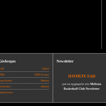
Σύνδεσμοι
Newsletter
ΕΟΚ
ΕΣΚΑ
FIBA
FIBA Europe
ΠΑΤΗΣΤΕ ΕΔΩ
Superbasket
Basketa
για να εγγραφείτε στο
Melissia
nfobasket
eBasket
Basketball Club Newsletter
Basketforum