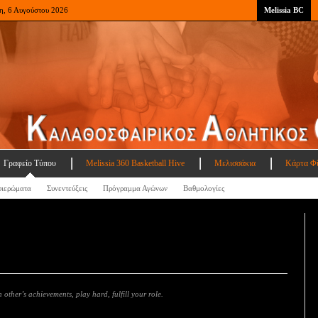
η, 6 Αυγούστου 2026
Melissia BC
Γραφείο Τύπου
Melissia 360 Basketball Hive
Μελισσάκια
Κάρτα Φ
ιερώματα
Συνεντεύξεις
Πρόγραμμα Αγώνων
Βαθμολογίες
 other’s achievements, play hard, fulfill your role.