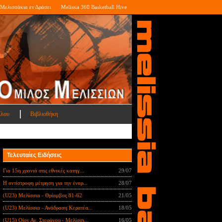
Μελισσάκια εν Δράσει
Melissia 360 Basketball Hive
ίλου
Βιβλιοθήκη
Τελευταίες Ειδήσεις
Για 15η χρονιά στις εθνικές κατηγ...
29/07
Η αντίστροφη μέτρηση για την έναρ...
28/07
(U23) Μελίσσια - Θρίαμβος 81-62
21/05
(U23) Μελίσσια - Ανάδραση Κερατέα...
18/05
(U15) Οίον Αγ. Στεφάνου - Μελίσσι...
16/05