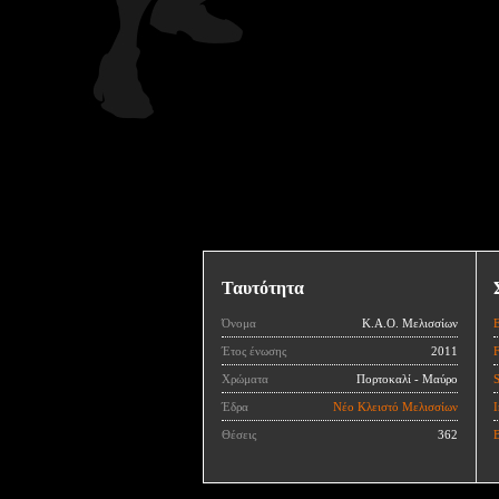
Ταυτότητα
Όνομα
Κ.Α.Ο. Μελισσίων
Έτος ένωσης
2011
Χρώματα
Πορτοκαλί - Μαύρο
Έδρα
Νέο Κλειστό Μελισσίων
I
Θέσεις
362