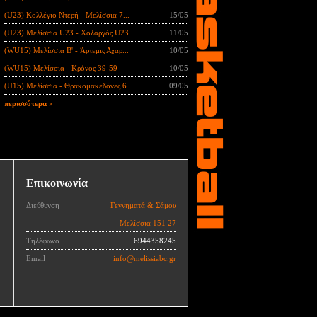
(U23) Κολλέγιο Ντερή - Μελίσσια 7...
15/05
(U23) Μελίσσια U23 - Χολαργός U23...
11/05
(WU15) Μελίσσια B' - Άρτεμις Αχαρ...
10/05
(WU15) Μελίσσια - Κρόνος 39-59
10/05
(U15) Μελίσσια - Θρακομακεδόνες 6...
09/05
περισσότερα »
Επικοινωνία
Διεύθυνση
Γεννηματά & Σάμου
Μελίσσια 151 27
Τηλέφωνο
6944358245
Email
info@melissiabc.gr