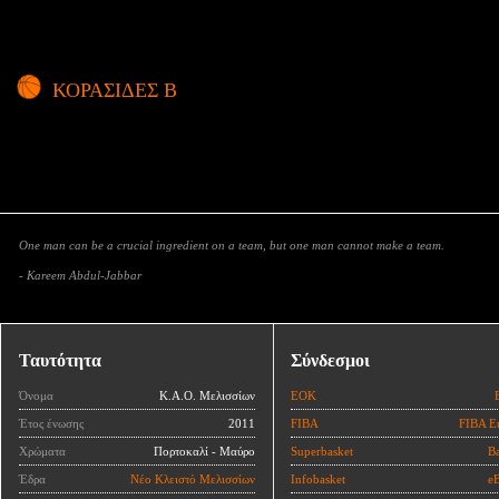
ΚΟΡΑΣΙΔΕΣ Β
One man can be a crucial ingredient on a team, but one man cannot make a team.
- Kareem Abdul-Jabbar
Ταυτότητα
Σύνδεσμοι
Όνομα
Κ.Α.Ο. Μελισσίων
ΕΟΚ
Έτος ένωσης
2011
FIBA
FIBA E
Χρώματα
Πορτοκαλί - Μαύρο
Superbasket
Ba
Έδρα
Νέο Κλειστό Μελισσίων
Infobasket
eB