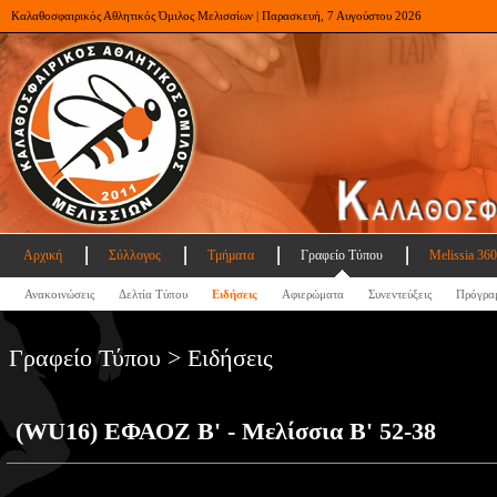
Καλαθοσφαιρικός Αθλητικός Όμιλος Μελισσίων | Παρασκευή, 7 Αυγούστου 2026
Αρχική
Σύλλογος
Τμήματα
Γραφείο Τύπου
Melissia 360
Ανακοινώσεις
Δελτία Τύπου
Ειδήσεις
Αφιερώματα
Συνεντεύξεις
Πρόγρα
Γραφείο Τύπου > Ειδήσεις
(WU16) ΕΦΑΟΖ Β' - Μελίσσια Β' 52-38