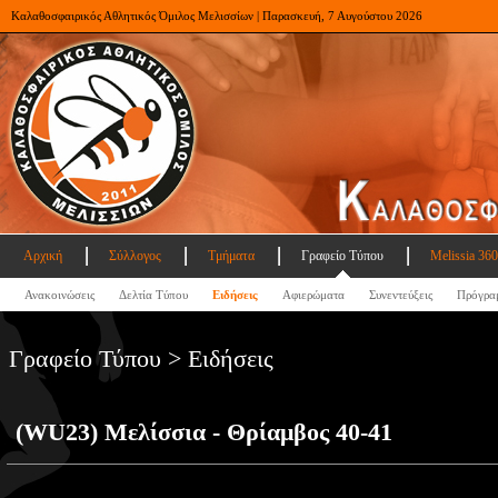
Καλαθοσφαιρικός Αθλητικός Όμιλος Μελισσίων | Παρασκευή, 7 Αυγούστου 2026
Αρχική
Σύλλογος
Τμήματα
Γραφείο Τύπου
Melissia 360
Ανακοινώσεις
Δελτία Τύπου
Ειδήσεις
Αφιερώματα
Συνεντεύξεις
Πρόγρα
Γραφείο Τύπου > Ειδήσεις
(WU23) Μελίσσια - Θρίαμβος 40-41