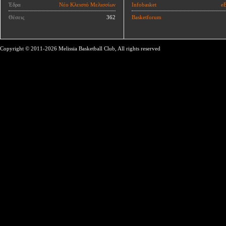
Έδρα
Νέο Κλειστό Μελισσίων
Infobasket
eB
Θέσεις
362
Basketforum
Copyright © 2011-2026 Melissia Basketball Club, All rights reserved