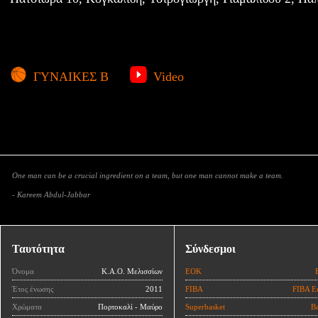
ΓΥΝΑΙΚΕΣ Β
Video
One man can be a crucial ingredient on a team, but one man cannot make a team.
- Kareem Abdul-Jabbar
Ταυτότητα
Σύνδεσμοι
Όνομα
Κ.Α.Ο. Μελισσίων
ΕΟΚ
Έτος ένωσης
2011
FIBA
FIBA E
Χρώματα
Πορτοκαλί - Μαύρο
Superbasket
Ba