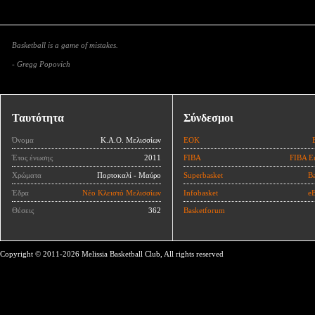
Basketball is a game of mistakes.
- Gregg Popovich
Ταυτότητα
Σύνδεσμοι
Όνομα
Κ.Α.Ο. Μελισσίων
ΕΟΚ
Έτος ένωσης
2011
FIBA
FIBA E
Χρώματα
Πορτοκαλί - Μαύρο
Superbasket
Ba
Έδρα
Νέο Κλειστό Μελισσίων
Infobasket
eB
Θέσεις
362
Basketforum
Copyright © 2011-2026 Melissia Basketball Club, All rights reserved