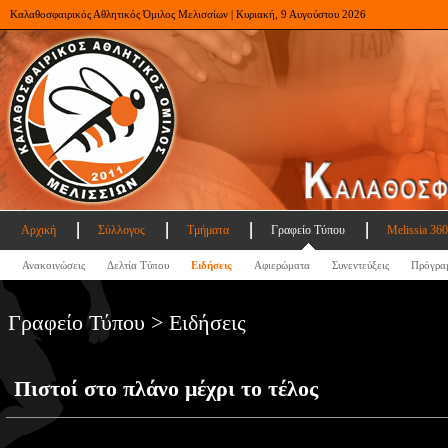
Καλαθοσφαιρικός Αθλητικός Όμιλος Μελισσίων | Κυριακή, 9 Αυγούστου 2026
Αρχική
Σύλλογος
Τμήματα
Γραφείο Τύπου
Melissia 360
Ανακοινώσεις
Δελτία Τύπου
Ειδήσεις
Αφιερώματα
Συνεντεύξεις
Πρόγρα
Γραφείο Τύπου > Ειδήσεις
Πιστοί στο πλάνο μέχρι το τέλος