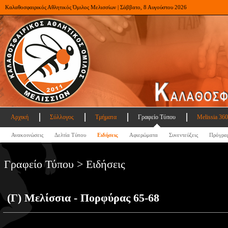
Καλαθοσφαιρικός Αθλητικός Όμιλος Μελισσίων | Σάββατο, 8 Αυγούστου 2026
Αρχική
Σύλλογος
Τμήματα
Γραφείο Τύπου
Melissia 360
Ανακοινώσεις
Δελτία Τύπου
Ειδήσεις
Αφιερώματα
Συνεντεύξεις
Πρόγρα
Γραφείο Τύπου > Ειδήσεις
(Γ) Μελίσσια - Πορφύρας 65-68