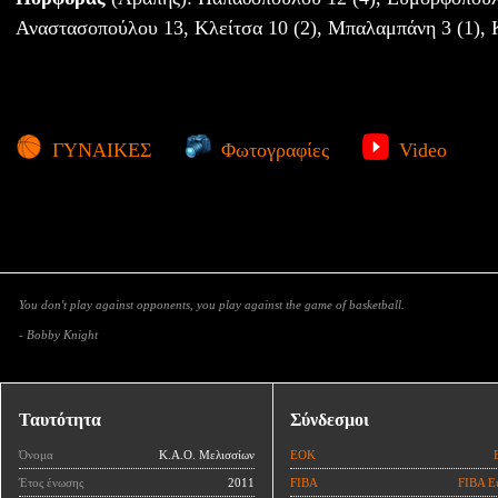
Αναστασοπούλου 13, Κλείτσα 10 (2), Μπαλαμπάνη 3 (1), 
ΓΥΝΑΙΚΕΣ
Φωτογραφίες
Video
You don't play against opponents, you play against the game of basketball.
- Bobby Knight
Ταυτότητα
Σύνδεσμοι
Όνομα
Κ.Α.Ο. Μελισσίων
ΕΟΚ
Έτος ένωσης
2011
FIBA
FIBA E