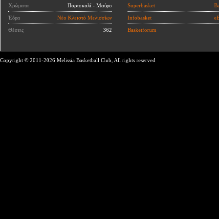
Χρώματα
Πορτοκαλί - Μαύρο
Superbasket
Ba
Έδρα
Νέο Κλειστό Μελισσίων
Infobasket
eB
Θέσεις
362
Basketforum
Copyright © 2011-2026 Melissia Basketball Club, All rights reserved