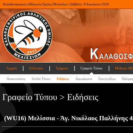
Καλαθοσφαιρικός Αθλητικός Όμιλος Μελισσίων | Σάββατο, 8 Αυγούστου 2026
Αρχική
Σύλλογος
Τμήματα
Γραφείο Τύπου
Melissia 360
Ανακοινώσεις
Δελτία Τύπου
Ειδήσεις
Αφιερώματα
Συνεντεύξεις
Πρόγρα
Γραφείο Τύπου > Ειδήσεις
(WU16) Μελίσσια - Άγ. Νικόλαος Παλλήνης 4