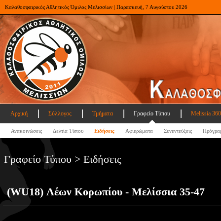
Καλαθοσφαιρικός Αθλητικός Όμιλος Μελισσίων | Παρασκευή, 7 Αυγούστου 2026
Αρχική
Σύλλογος
Τμήματα
Γραφείο Τύπου
Melissia 360
Ανακοινώσεις
Δελτία Τύπου
Ειδήσεις
Αφιερώματα
Συνεντεύξεις
Πρόγρα
Γραφείο Τύπου > Ειδήσεις
(WU18) Λέων Κορωπίου - Μελίσσια 35-47