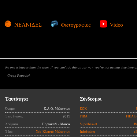
ΝΕΑΝΙΔΕΣ
Φωτογραφίες
Video
No one is bigger than the team. If you can’t do things our way, you’re not getting time here 
- Gregg Popovich
Ταυτότητα
Σύνδεσμοι
Όνομα
Κ.Α.Ο. Μελισσίων
ΕΟΚ
Έτος ένωσης
2011
FIBA
FIBA E
Χρώματα
Πορτοκαλί - Μαύρο
Superbasket
Ba
Έδρα
Νέο Κλειστό Μελισσίων
Infobasket
eB