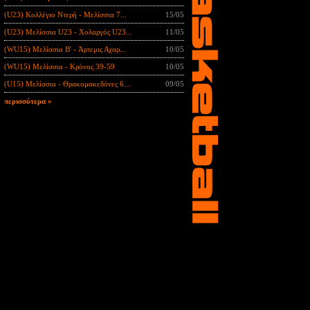
(U23) Κολλέγιο Ντερή - Μελίσσια 7...
15/05
(U23) Μελίσσια U23 - Χολαργός U23...
11/05
(WU15) Μελίσσια B' - Άρτεμις Αχαρ...
10/05
(WU15) Μελίσσια - Κρόνος 39-59
10/05
(U15) Μελίσσια - Θρακομακεδόνες 6...
09/05
περισσότερα »