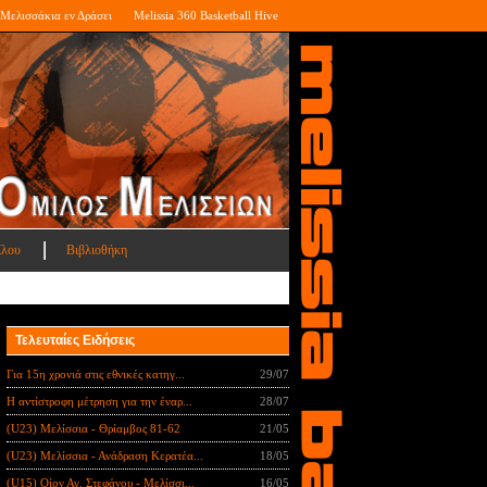
Μελισσάκια εν Δράσει
Melissia 360 Basketball Hive
ίλου
Βιβλιοθήκη
Τελευταίες Ειδήσεις
Για 15η χρονιά στις εθνικές κατηγ...
29/07
Η αντίστροφη μέτρηση για την έναρ...
28/07
(U23) Μελίσσια - Θρίαμβος 81-62
21/05
(U23) Μελίσσια - Ανάδραση Κερατέα...
18/05
(U15) Οίον Αγ. Στεφάνου - Μελίσσι...
16/05