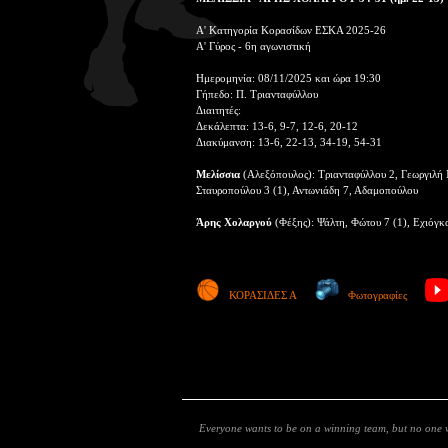
Α' Κατηγορία Κορασίδων ΕΣΚΑ 2025-26
Α' Γύρος - 6η αγωνιστική
Ημερομηνία: 08/11/2025 και ώρα 19:30
Γήπεδο: Π. Τριανταφύλλου
Διαιτητές:
Δεκάλεπτα: 13-6, 9-7, 12-6, 20-12
Διακύμανση: 13-6, 22-13, 34-19, 54-31
Μελίσσια
(Αλεξόπουλος): Τριανταφύλλου 2, Γεωργιλή 
Σταυροπούλου 3 (1), Αντωνιάδη 7, Αδαμοπούλου
Άρης Χολαργού
(Φέξης): Ψάλτη, Φώτου 7 (1), Εχιόγκ
ΚΟΡΑΣΙΔΕΣ Α
Φωτογραφίες
Everyone wants to be on a winning team, but no one w