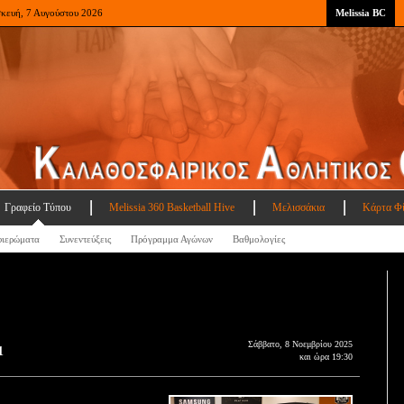
σκευή, 7 Αυγούστου 2026
Melissia BC
Γραφείο Τύπου
Melissia 360 Basketball Hive
Μελισσάκια
Κάρτα Φ
ιερώματα
Συνεντεύξεις
Πρόγραμμα Αγώνων
Βαθμολογίες
Σάββατο, 8 Νοεμβρίου 2025
1
και ώρα 19:30