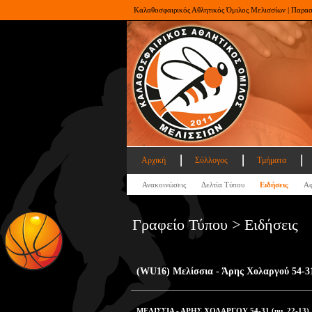
Καλαθοσφαιρικός Αθλητικός Όμιλος Μελισσίων | Παρα
Αρχική
Σύλλογος
Τμήματα
Ανακοινώσεις
Δελτία Τύπου
Ειδήσεις
Αφ
Γραφείο Τύπου > Ειδήσεις
(WU16) Μελίσσια - Άρης Χολαργού 54-3
ΜΕΛΙΣΣΙΑ - ΑΡΗΣ ΧΟΛΑΡΓΟΥ 54-31 (ημ. 22-13)