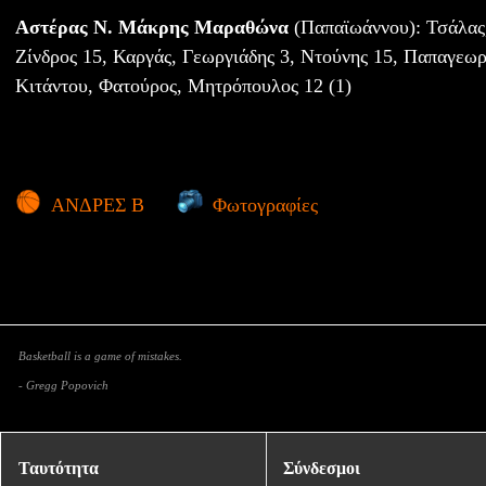
Αστέρας Ν. Μάκρης Μαραθώνα
(Παπαϊωάννου): Τσάλας
Ζίνδρος 15, Καργάς, Γεωργιάδης 3, Ντούνης 15, Παπαγεω
Κιτάντου, Φατούρος, Μητρόπουλος 12 (1)
ΑΝΔΡΕΣ Β
Φωτογραφίες
Basketball is a game of mistakes.
- Gregg Popovich
Ταυτότητα
Σύνδεσμοι