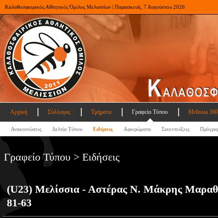
Καλαθοσφαιρικός Αθλητικός Όμιλος Μελισσίων | Παρασκευή, 7 Αυγούστου 2026
Αρχική
Σύλλογος
Τμήματα
Γραφείο Τύπου
Melissia 360
Ανακοινώσεις
Δελτία Τύπου
Ειδήσεις
Αφιερώματα
Συνεντεύξεις
Πρόγρα
Γραφείο Τύπου > Ειδήσεις
(U23) Μελίσσια - Αστέρας Ν. Μάκρης Μαρα
81-63