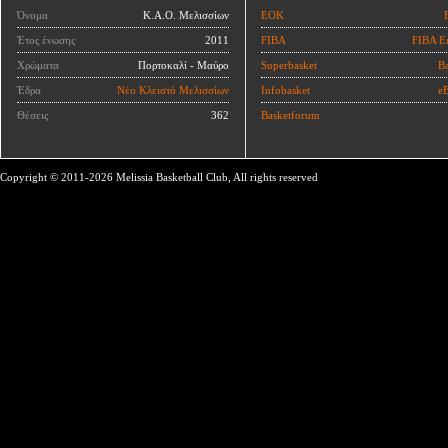
Όνομα
Κ.Α.Ο. Μελισσίων
ΕΟΚ
Έτος ένωσης
2011
FIBA
FIBA E
Χρώματα
Πορτοκαλί - Μαύρο
Superbasket
Ba
Έδρα
Νέο Κλειστό Μελισσίων
Infobasket
eB
Θέσεις
362
Basketforum
Copyright © 2011-2026 Melissia Basketball Club, All rights reserved