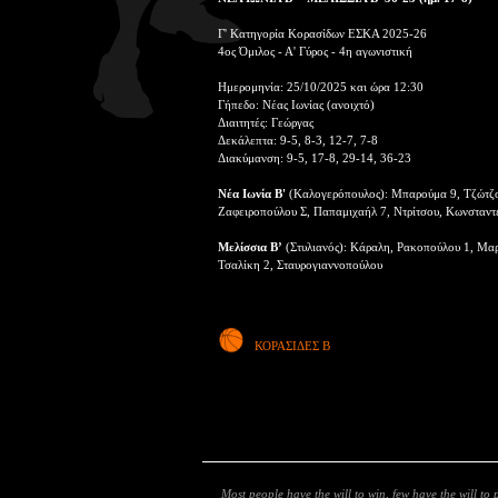
Γ' Κατηγορία Κορασίδων ΕΣΚΑ 2025-26
4ος Όμιλος - Α' Γύρος - 4η αγωνιστική
Ημερομηνία: 25/10/2025 και ώρα 12:30
Γήπεδο: Νέας Ιωνίας (ανοιχτό)
Διαιτητές: Γεώργας
Δεκάλεπτα: 9-5, 8-3, 12-7, 7-8
Διακύμανση: 9-5, 17-8, 29-14, 36-23
Νέα Ιωνία Β'
(Καλογερόπουλος): Μπαρούμα 9, Τζώτζου
Ζαφειροπούλου Σ, Παπαμιχαήλ 7, Ντρίτσου, Κωνσταντ
Μελίσσια Β’
(Στυλιανός): Κάραλη, Ρακοπούλου 1, Μαρ
Τσαλίκη 2, Σταυρογιαννοπούλου
ΚΟΡΑΣΙΔΕΣ Β
Most people have the will to win, few have the will to 