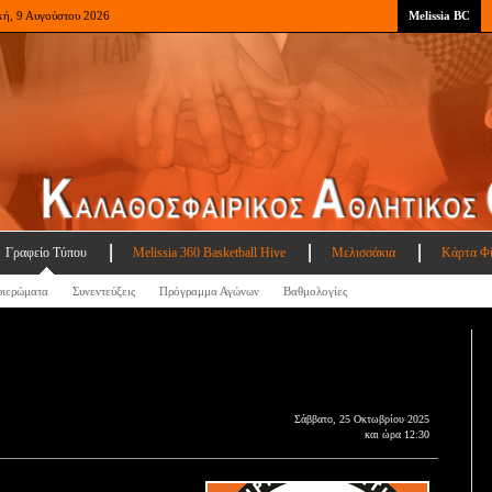
κή, 9 Αυγούστου 2026
Melissia BC
Γραφείο Τύπου
Melissia 360 Basketball Hive
Μελισσάκια
Κάρτα Φ
ιερώματα
Συνεντεύξεις
Πρόγραμμα Αγώνων
Βαθμολογίες
Σάββατο, 25 Οκτωβρίου 2025
και ώρα 12:30