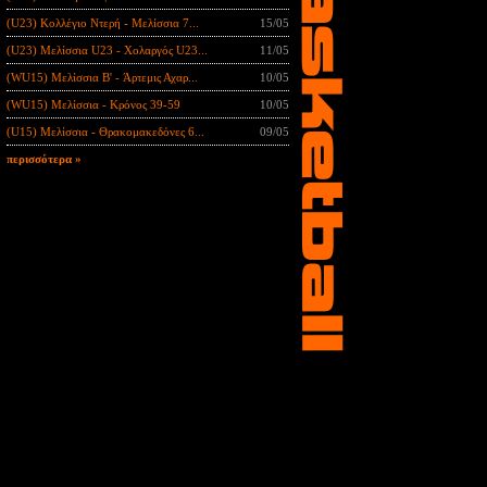
(U23) Κολλέγιο Ντερή - Μελίσσια 7...
15/05
(U23) Μελίσσια U23 - Χολαργός U23...
11/05
(WU15) Μελίσσια B' - Άρτεμις Αχαρ...
10/05
(WU15) Μελίσσια - Κρόνος 39-59
10/05
(U15) Μελίσσια - Θρακομακεδόνες 6...
09/05
περισσότερα »