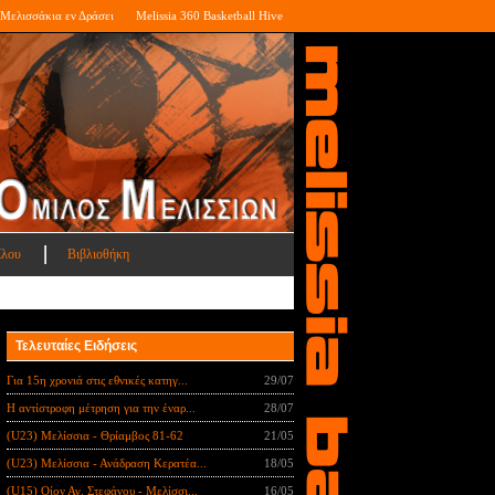
Μελισσάκια εν Δράσει
Melissia 360 Basketball Hive
ίλου
Βιβλιοθήκη
Τελευταίες Ειδήσεις
Για 15η χρονιά στις εθνικές κατηγ...
29/07
Η αντίστροφη μέτρηση για την έναρ...
28/07
(U23) Μελίσσια - Θρίαμβος 81-62
21/05
(U23) Μελίσσια - Ανάδραση Κερατέα...
18/05
(U15) Οίον Αγ. Στεφάνου - Μελίσσι...
16/05