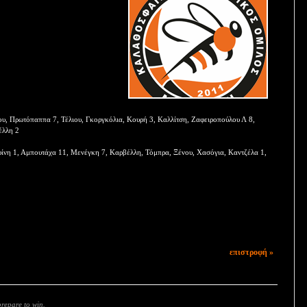
, Πρωτόπαππα 7, Τέλιου, Γκοργκόλια, Κουρή 3, Καλλίτση, Ζαφειροπούλου Λ 8,
έλλη 2
ίνη 1, Αμπουτάχα 11, Μενέγκη 7, Καρβέλλη, Τόμπρα, Ξένου, Χασόγια, Καντζέλα 1,
επιστροφή »
prepare to win.