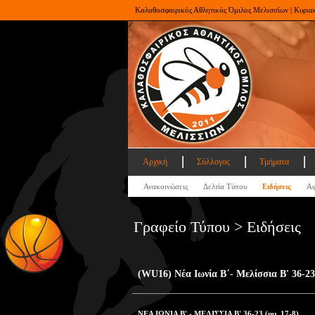
Καλαθοσφαιρικός Αθλητικός Όμιλος Μελισσίων | Κυρια
Αρχική
Σύλλογος
Τμήματα
Ανακοινώσεις
Δελτία Τύπου
Ειδήσεις
Αφ
Γραφείο Τύπου > Ειδήσεις
(WU16) Νέα Ιωνία Β΄- Μελίσσια Β' 36-23
ΝΕΑ ΙΩΝΙΑ Β' - ΜΕΛΙΣΣΙΑ Β' 36-23 (ημ. 17-8)