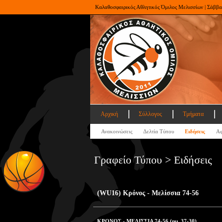
Καλαθοσφαιρικός Αθλητικός Όμιλος Μελισσίων | Σάββα
Αρχική
Σύλλογος
Τμήματα
Ανακοινώσεις
Δελτία Τύπου
Ειδήσεις
Αφ
Γραφείο Τύπου > Ειδήσεις
(WU16) Κρόνος - Μελίσσια 74-56
ΚΡΟΝΟΣ - ΜΕΛΙΣΣΙΑ 74-56 (ημ. 37-30)