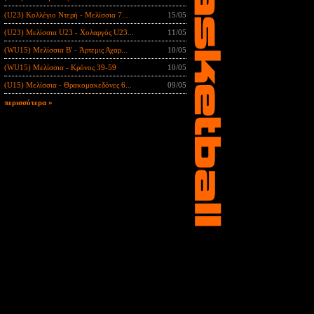
(U23) Κολλέγιο Ντερή - Μελίσσια 7...
15/05
(U23) Μελίσσια U23 - Χολαργός U23...
11/05
(WU15) Μελίσσια B' - Άρτεμις Αχαρ...
10/05
(WU15) Μελίσσια - Κρόνος 39-59
10/05
(U15) Μελίσσια - Θρακομακεδόνες 6...
09/05
περισσότερα »