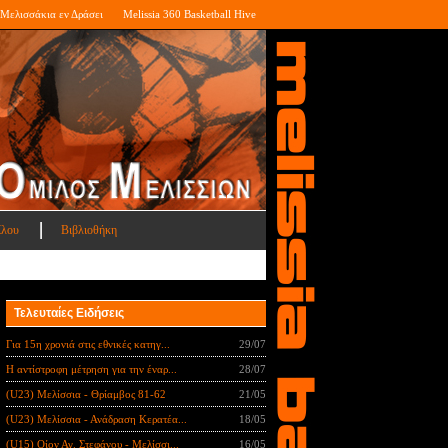
Μελισσάκια εν Δράσει
Melissia 360 Basketball Hive
ίλου
Βιβλιοθήκη
Τελευταίες Ειδήσεις
Για 15η χρονιά στις εθνικές κατηγ...
29/07
Η αντίστροφη μέτρηση για την έναρ...
28/07
(U23) Μελίσσια - Θρίαμβος 81-62
21/05
(U23) Μελίσσια - Ανάδραση Κερατέα...
18/05
(U15) Οίον Αγ. Στεφάνου - Μελίσσι...
16/05