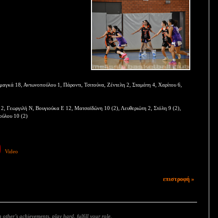
αγκά 18, Αντωνοπούλου 1, Πάροντι, Τσιτούνα, Ζέντελη 2, Σταμάτη 4, Χαρίτου 6,
2, Γεωργιλή Ν, Βουγιούκα Ε 12, Ματσαϊδώνη 10 (2), Λευθεριώτη 2, Στόλη 9 (2),
ούλου 10 (2)
Video
επιστροφή »
 other’s achievements, play hard, fulfill your role.