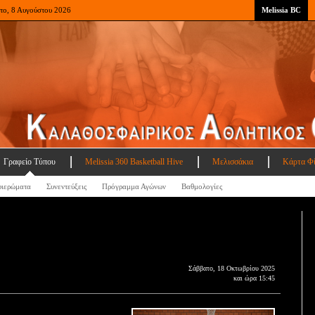
το, 8 Αυγούστου 2026
Melissia BC
Γραφείο Τύπου
Melissia 360 Basketball Hive
Μελισσάκια
Κάρτα Φ
ιερώματα
Συνεντεύξεις
Πρόγραμμα Αγώνων
Βαθμολογίες
Σάββατο, 18 Οκτωβρίου 2025
και ώρα 15:45