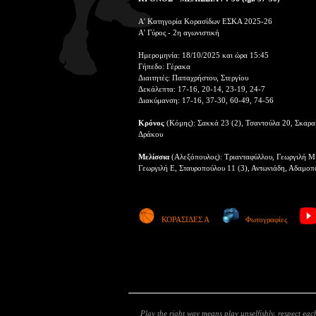
Α' Κατηγορία Κορασίδων ΕΣΚΑ 2025-26
Α' Γύρος - 2η αγωνιστική
Ημερομηνία: 18/10/2025 και ώρα 15:45
Γήπεδο: Γέρακα
Διαιτητές: Παπαχρήστου, Στεργίου
Δεκάλεπτα: 17-16, 20-14, 23-19, 24-7
Διακύμανση: 17-16, 37-30, 60-49, 74-56
Κρόνος
(Κόμης): Σακκά 23 (2), Τσαντούλα 20, Σκαραμ
Δράκου
Μελίσσια
(Αλεξόπουλος): Τριανταφύλλου, Γεωργιλή Μ 
Γεωργιλή Ε, Σταυροπούλου 11 (3), Αντωνιάδη, Αδαμοπ
ΚΟΡΑΣΙΔΕΣ Α
Φωτογραφίες
Play the right way means play unselfishly, respect each