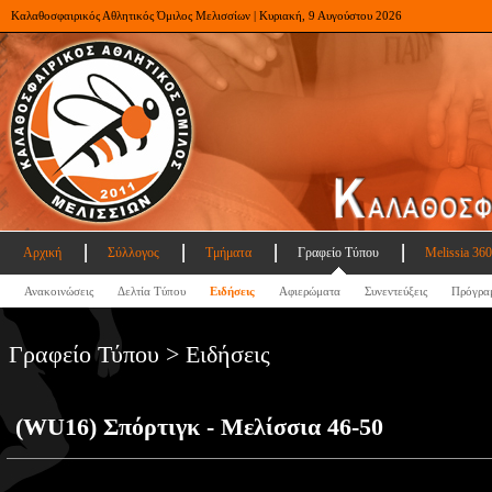
Καλαθοσφαιρικός Αθλητικός Όμιλος Μελισσίων | Κυριακή, 9 Αυγούστου 2026
Αρχική
Σύλλογος
Τμήματα
Γραφείο Τύπου
Melissia 360
Ανακοινώσεις
Δελτία Τύπου
Ειδήσεις
Αφιερώματα
Συνεντεύξεις
Πρόγρα
Γραφείο Τύπου > Ειδήσεις
(WU16) Σπόρτιγκ - Μελίσσια 46-50