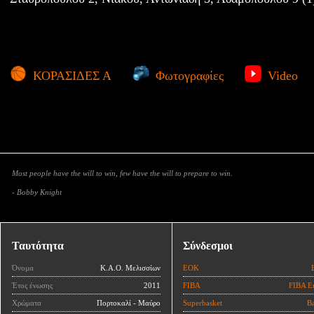
ΚΟΡΑΣΙΔΕΣ Α
Φωτογραφίες
Video
Most people have the will to win, few have the will to prepare to win.
- Bobby Knight
Ταυτότητα
Σύνδεσμοι
Όνομα
Κ.Α.Ο. Μελισσίων
ΕΟΚ
Έτος ένωσης
2011
FIBA
FIBA E
Χρώματα
Πορτοκαλί - Μαύρο
Superbasket
Ba