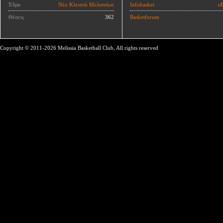
Έδρα
Νέο Κλειστό Μελισσίων
Infobasket
eB
Θέσεις
362
Basketforum
Copyright © 2011-2026 Melissia Basketball Club, All rights reserved