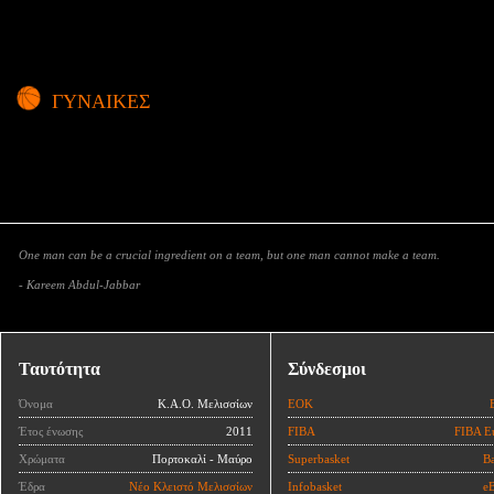
ΓΥΝΑΙΚΕΣ
One man can be a crucial ingredient on a team, but one man cannot make a team.
- Kareem Abdul-Jabbar
Ταυτότητα
Σύνδεσμοι
Όνομα
Κ.Α.Ο. Μελισσίων
ΕΟΚ
Έτος ένωσης
2011
FIBA
FIBA E
Χρώματα
Πορτοκαλί - Μαύρο
Superbasket
Ba
Έδρα
Νέο Κλειστό Μελισσίων
Infobasket
eB