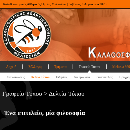
Καλαθοσφαιρικός Αθλητικός Όμιλος Μελισσίων | Σάββατο, 8 Αυγούστου 2026
Αρχική
Σύλλογος
Τμήματα
Γραφείο Τύπου
Melissia 360
Ανακοινώσεις
Δελτία Τύπου
Ειδήσεις
Αφιερώματα
Συνεντεύξεις
Πρόγρα
Γραφείο Τύπου > Δελτία Τύπου
Ένα επιτελείο, μία φιλοσοφία