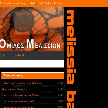
Μελισσάκια εν Δράσει
Melissia 360 Basketball Hive
ίλου
Βιβλιοθήκη
Ανακοινώσεις
Η Χριστίνα Βουγιούκα στα Μελίσσια
07/08
Μαζί και στα δύσκολα
03/08
Συνέχεια με Μαρινάσια και Βάσια
02/08
Ένα ακόμη κομμάτι στο παζλ
01/08
Έτοιμες για το επόμενο βήμα
31/07