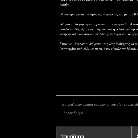
ομάδα.
Μετά την οριστικοποίηση της συμφωνίας του με τον 
«Είμαι πολύ χαρούμενος για αυτή τη συνεργασία. Άκου
πολλά παιδιά, εξαιρετικό γήπεδο και η φιλοσοφία προ
αντρικό όσο και στο under. Μια φιλοσοφία που υπάρχε
Όταν με κάλεσαν οι άνθρωποι της νέας διοίκησης να σ
λειτουργίας από εδώ και πέρα, ήταν εύκολο να δώσουμ
You don't play against opponents, you play against th
- Bobby Knight
Ταυτότητα