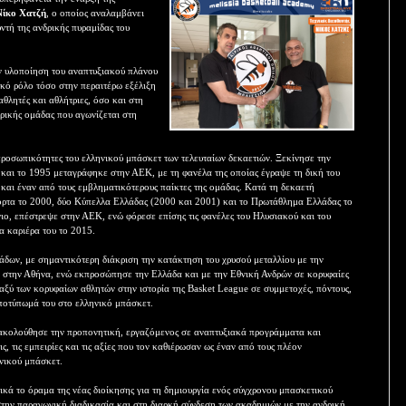
Νίκο Χατζή
, ο οποίος αναλαμβάνει
υντή της ανδρικής πυραμίδας του
ν υλοποίηση του αναπτυξιακού πλάνου
ικό ρόλο τόσο στην περαιτέρω εξέλιξη
θλητές και αθλήτριες, όσο και στη
δρικής ομάδας που αγωνίζεται στη
προσωπικότητες του ελληνικού μπάσκετ των τελευταίων δεκαετιών. Ξεκίνησε την
και το 1995 μεταγράφηκε στην ΑΕΚ, με τη φανέλα της οποίας έγραψε τη δική του
 και έναν από τους εμβληματικότερους παίκτες της ομάδας. Κατά τη δεκαετή
ρτα το 2000, δύο Κύπελλα Ελλάδας (2000 και 2001) και το Πρωτάθλημα Ελλάδας το
ο, επέστρεψε στην ΑΕΚ, ενώ φόρεσε επίσης τις φανέλες του Ηλυσιακού και του
α καριέρα του το 2015.
μάδων, με σημαντικότερη διάκριση την κατάκτηση του χρυσού μεταλλίου με την
την Αθήνα, ενώ εκπροσώπησε την Ελλάδα και με την Εθνική Ανδρών σε κορυφαίες
ταξύ των κορυφαίων αθλητών στην ιστορία της Basket League σε συμμετοχές, πόντους,
αποτύπωμά του στο ελληνικό μπάσκετ.
 ακολούθησε την προπονητική, εργαζόμενος σε αναπτυξιακά προγράμματα και
ις, τις εμπειρίες και τις αξίες που τον καθιέρωσαν ως έναν από τους πλέον
νικού μπάσκετ.
κά το όραμα της νέας διοίκησης για τη δημιουργία ενός σύγχρονου μπασκετικού
την παραγωγική διαδικασία και στη διαρκή σύνδεση των ακαδημιών με την ανδρική