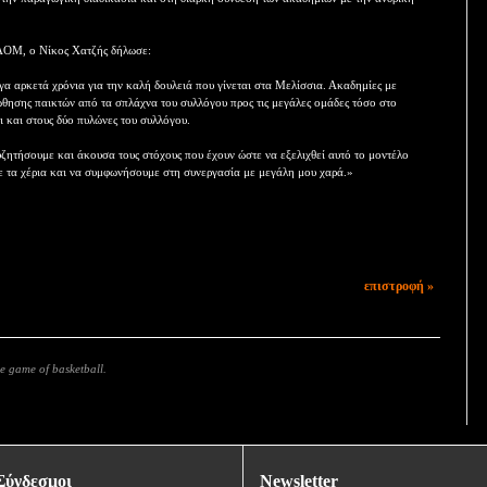
ΚΑΟΜ, ο Νίκος Χατζής δήλωσε:
γα αρκετά χρόνια για την καλή δουλειά που γίνεται στα Μελίσσια. Ακαδημίες με
ώθησης παικτών από τα σπλάχνα του συλλόγου προς τις μεγάλες ομάδες τόσο στο
ι και στους δύο πυλώνες του συλλόγου.
υζητήσουμε και άκουσα τους στόχους που έχουν ώστε να εξελιχθεί αυτό το μοντέλο
ε τα χέρια και να συμφωνήσουμε στη συνεργασία με μεγάλη μου χαρά.»
επιστροφή »
e game of basketball.
Σύνδεσμοι
Newsletter