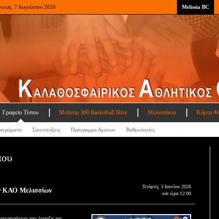
σκευή, 7 Αυγούστου 2026
Melissia BC
Γραφείο Τύπου
Melissia 360 Basketball Hive
Μελισσάκια
Κάρτα Φ
ιερώματα
Συνεντεύξεις
Πρόγραμμα Αγώνων
Βαθμολογίες
που
Τετάρτη, 3 Ιουνίου 2026
ον ΚΑΟ Μελισσίων
και ώρα 12:00
υπερηφάνεια την έναρξη της