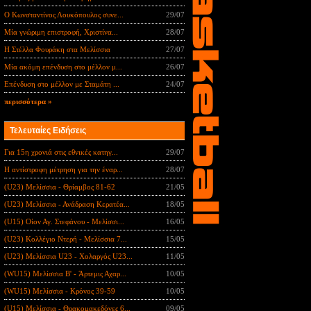
Ο Κωνσταντίνος Λουκόπουλος συνε...
29/07
Μία γνώριμη επιστροφή, Χριστίνα...
28/07
Η Στέλλα Φουράκη στα Μελίσσια
27/07
Μία ακόμη επένδυση στο μέλλον μ...
26/07
Επένδυση στο μέλλον με Σταμάτη ...
24/07
περισσότερα »
Τελευταίες Ειδήσεις
Για 15η χρονιά στις εθνικές κατηγ...
29/07
Η αντίστροφη μέτρηση για την έναρ...
28/07
(U23) Μελίσσια - Θρίαμβος 81-62
21/05
(U23) Μελίσσια - Ανάδραση Κερατέα...
18/05
(U15) Οίον Αγ. Στεφάνου - Μελίσσι...
16/05
(U23) Κολλέγιο Ντερή - Μελίσσια 7...
15/05
(U23) Μελίσσια U23 - Χολαργός U23...
11/05
(WU15) Μελίσσια B' - Άρτεμις Αχαρ...
10/05
(WU15) Μελίσσια - Κρόνος 39-59
10/05
(U15) Μελίσσια - Θρακομακεδόνες 6...
09/05