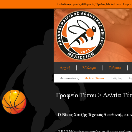
Καλαθοσφαιρικός Αθλητικός Όμιλος Μελισσίων | Παρα
Αρχική
Σύλλογος
Τμήματα
Ανακοινώσεις
Δελτία Τύπου
Ειδήσεις
Αφ
Γραφείο Τύπου > Δελτία Τύ
Ο Νίκος Χατζής Τεχνικός Διευθυντής στ
Ο ΚΑΟ Μελισσίων ανακοινώνει με ιδιαίτερη χαρά και 