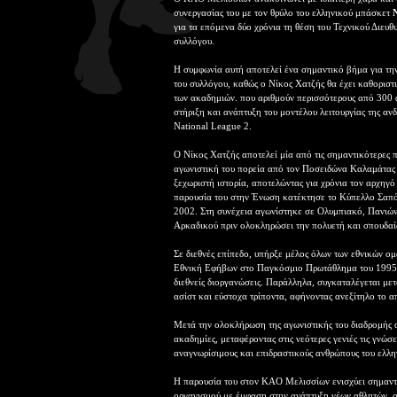
συνεργασίας του με τον θρύλο του ελληνικού μπάσκετ
για τα επόμενα δύο χρόνια τη θέση του Τεχνικού Διευθ
συλλόγου.
Η συμφωνία αυτή αποτελεί ένα σημαντικό βήμα για τη
του συλλόγου, καθώς ο Νίκος Χατζής θα έχει καθοριστ
των ακαδημιών. που αριθμούν περισσότερους από 300 α
στήριξη και ανάπτυξη του μοντέλου λειτουργίας της αν
National League 2.
Ο Νίκος Χατζής αποτελεί μία από τις σημαντικότερες 
αγωνιστική του πορεία από τον Ποσειδώνα Καλαμάτας 
ξεχωριστή ιστορία, αποτελώντας για χρόνια τον αρχηγό
παρουσία του στην Ένωση κατέκτησε το Κύπελλο Σαπό
2002. Στη συνέχεια αγωνίστηκε σε Ολυμπιακό, Πανιώνι
Αρκαδικού πριν ολοκληρώσει την πολυετή και σπουδαί
Σε διεθνές επίπεδο, υπήρξε μέλος όλων των εθνικών ο
Εθνική Εφήβων στο Παγκόσμιο Πρωτάθλημα του 1995 σ
διεθνείς διοργανώσεις. Παράλληλα, συγκαταλέγεται με
ασίστ και εύστοχα τρίποντα, αφήνοντας ανεξίτηλο το 
Μετά την ολοκλήρωση της αγωνιστικής του διαδρομής
ακαδημίες, μεταφέροντας στις νεότερες γενιές τις γνώσε
αναγνωρίσιμους και επιδραστικούς ανθρώπους του ελλη
Η παρουσία του στον ΚΑΟ Μελισσίων ενισχύει σημαντι
οργανισμού με έμφαση στην ανάπτυξη νέων αθλητών, σ