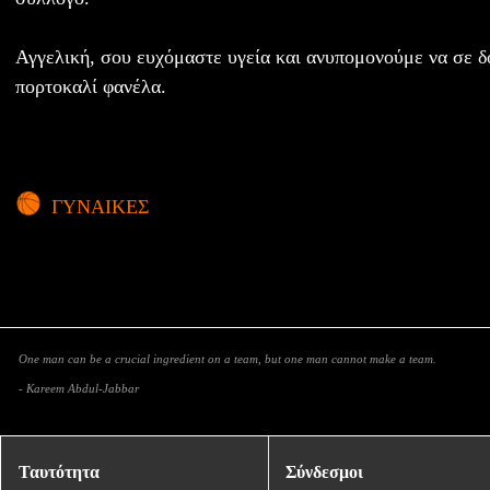
Αγγελική, σου ευχόμαστε υγεία και ανυπομονούμε να σε δ
πορτοκαλί φανέλα.
ΓΥΝΑΙΚΕΣ
One man can be a crucial ingredient on a team, but one man cannot make a team.
- Kareem Abdul-Jabbar
Ταυτότητα
Σύνδεσμοι