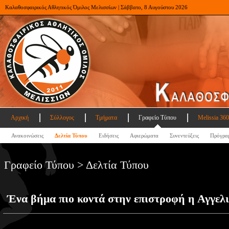
Καλαθοσφαιρικός Αθλητικός Όμιλος Μελισσίων | Σάββατο, 8 Αυγούστου 2026
Αρχική
Σύλλογος
Τμήματα
Γραφείο Τύπου
Melissia 360
Ανακοινώσεις
Δελτία Τύπου
Ειδήσεις
Αφιερώματα
Συνεντεύξεις
Πρόγρα
Γραφείο Τύπου > Δελτία Τύπου
Ένα βήμα πιο κοντά στην επιστροφή η Αγγελ