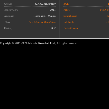
Όνομα
Κ.Α.Ο. Μελισσίων
ΕΟΚ
Έτος ένωσης
2011
FIBA
FIBA E
Χρώματα
Πορτοκαλί - Μαύρο
Superbasket
Ba
Έδρα
Νέο Κλειστό Μελισσίων
Infobasket
eB
Θέσεις
362
Basketforum
Copyright © 2011-2026 Melissia Basketball Club, All rights reserved