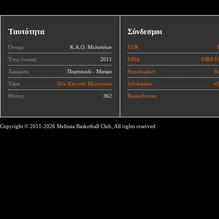
Ταυτότητα
Σύνδεσμοι
Όνομα
Κ.Α.Ο. Μελισσίων
ΕΟΚ
Έτος ένωσης
2011
FIBA
FIBA E
Χρώματα
Πορτοκαλί - Μαύρο
Superbasket
Ba
Έδρα
Νέο Κλειστό Μελισσίων
Infobasket
eB
Θέσεις
362
Basketforum
Copyright © 2011-2026 Melissia Basketball Club, All rights reserved