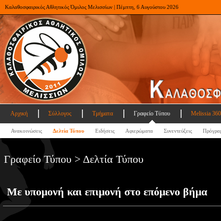
Καλαθοσφαιρικός Αθλητικός Όμιλος Μελισσίων | Πέμπτη, 6 Αυγούστου 2026
Αρχική
Σύλλογος
Τμήματα
Γραφείο Τύπου
Melissia 360
Ανακοινώσεις
Δελτία Τύπου
Ειδήσεις
Αφιερώματα
Συνεντεύξεις
Πρόγρα
Γραφείο Τύπου > Δελτία Τύπου
Με υπομονή και επιμονή στο επόμενο βήμα