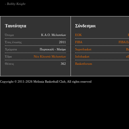
- Bobby Knight
Ταυτότητα
Σύνδεσμοι
Όνομα
Κ.Α.Ο. Μελισσίων
ΕΟΚ
Έτος ένωσης
2011
FIBA
FIBA E
Χρώματα
Πορτοκαλί - Μαύρο
Superbasket
Ba
Έδρα
Νέο Κλειστό Μελισσίων
Infobasket
eB
Θέσεις
362
Basketforum
Copyright © 2011-2026 Melissia Basketball Club, All rights reserved