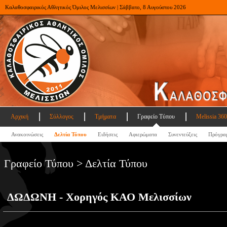
Καλαθοσφαιρικός Αθλητικός Όμιλος Μελισσίων | Σάββατο, 8 Αυγούστου 2026
Αρχική
Σύλλογος
Τμήματα
Γραφείο Τύπου
Melissia 360
Ανακοινώσεις
Δελτία Τύπου
Ειδήσεις
Αφιερώματα
Συνεντεύξεις
Πρόγρα
Γραφείο Τύπου > Δελτία Τύπου
ΔΩΔΩΝΗ - Χορηγός ΚΑΟ Μελισσίων