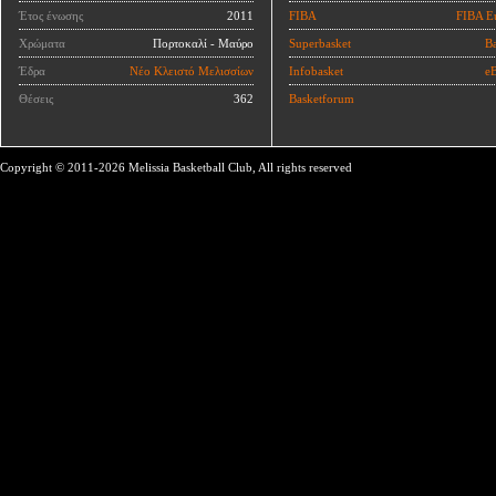
Έτος ένωσης
2011
FIBA
FIBA E
Χρώματα
Πορτοκαλί - Μαύρο
Superbasket
Ba
Έδρα
Νέο Κλειστό Μελισσίων
Infobasket
eB
Θέσεις
362
Basketforum
Copyright © 2011-2026 Melissia Basketball Club, All rights reserved