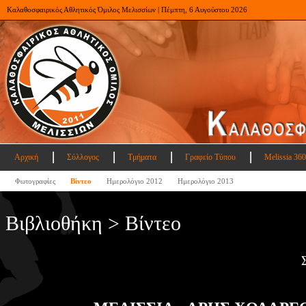
Καλαθοσφαιρικός Αθλητικός Όμιλος Μελισσίων | Πέμπτη, 6 Αυγούστου 2026
Αρχική
Σύλλογος
Τμήματα
Γραφείο Τύπου
Melissia 360
Φωτογραφίες
Βίντεο
Ημερολόγιο 2012
Ημερολόγιο 2013
Βιβλιοθήκη > Βίντεο