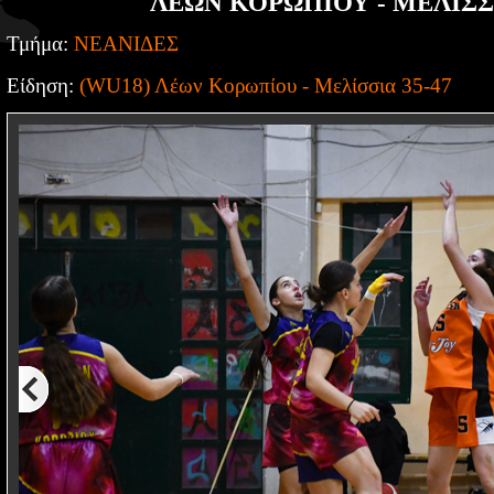
ΛΕΩΝ ΚΟΡΩΠΙΟΥ - ΜΕΛΙΣΣΙ
Τμήμα:
ΝΕΑΝΙΔΕΣ
Είδηση:
(WU18) Λέων Κορωπίου - Μελίσσια 35-47