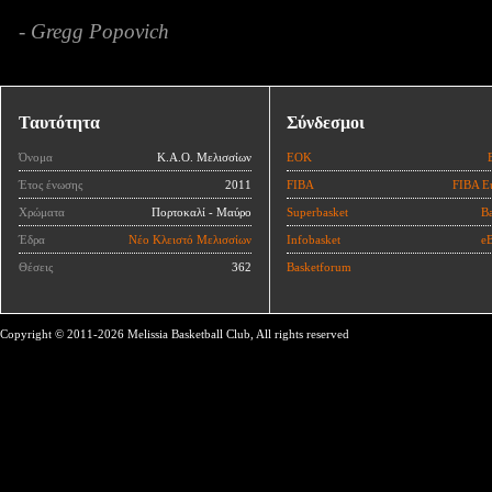
- Gregg Popovich
Ταυτότητα
Σύνδεσμοι
Όνομα
Κ.Α.Ο. Μελισσίων
ΕΟΚ
Έτος ένωσης
2011
FIBA
FIBA E
Χρώματα
Πορτοκαλί - Μαύρο
Superbasket
Ba
Έδρα
Νέο Κλειστό Μελισσίων
Infobasket
eB
Θέσεις
362
Basketforum
Copyright © 2011-2026 Melissia Basketball Club, All rights reserved