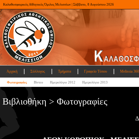
Καλαθοσφαιρικός Αθλητικός Όμιλος Μελισσίων | Σάββατο, 8 Αυγούστου 2026
Αρχική
Σύλλογος
Τμήματα
Γραφείο Τύπου
Melissia 360
Φωτογραφίες
Βίντεο
Ημερολόγιο 2012
Ημερολόγιο 2013
Βιβλιοθήκη > Φωτογραφίες
Δ