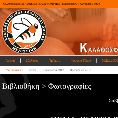
Καλαθοσφαιρικός Αθλητικός Όμιλος Μελισσίων | Παρασκευή, 7 Αυγούστου 2026
Αρχική
Σύλλογος
Τμήματα
Γραφείο Τύπου
Melissia 360
Φωτογραφίες
Βίντεο
Ημερολόγιο 2012
Ημερολόγιο 2013
Βιβλιοθήκη > Φωτογραφίες
Σάβ