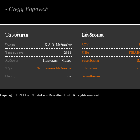
- Gregg Popovich
Ταυτότητα
Σύνδεσμοι
Όνομα
Κ.Α.Ο. Μελισσίων
ΕΟΚ
Έτος ένωσης
2011
FIBA
FIBA E
Χρώματα
Πορτοκαλί - Μαύρο
Superbasket
Ba
Έδρα
Νέο Κλειστό Μελισσίων
Infobasket
eB
Θέσεις
362
Basketforum
Copyright © 2011-2026 Melissia Basketball Club, All rights reserved