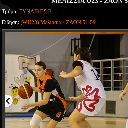
ΜΕΛΙΣΣΙΑ U23 - ΖΑΟΝ 5
Τμήμα:
ΓΥΝΑΙΚΕΣ Β
Είδηση:
(WU23) Μελίσσια - ΖΑΟΝ 51-59