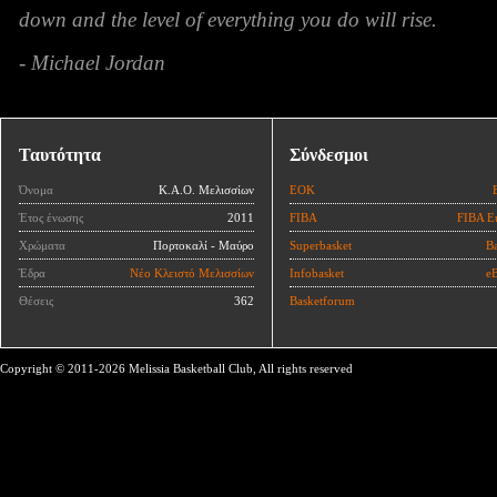
down and the level of everything you do will rise.
- Michael Jordan
Ταυτότητα
Σύνδεσμοι
Όνομα
Κ.Α.Ο. Μελισσίων
ΕΟΚ
Έτος ένωσης
2011
FIBA
FIBA E
Χρώματα
Πορτοκαλί - Μαύρο
Superbasket
Ba
Έδρα
Νέο Κλειστό Μελισσίων
Infobasket
eB
Θέσεις
362
Basketforum
Copyright © 2011-2026 Melissia Basketball Club, All rights reserved