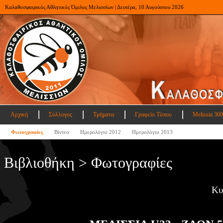
Καλαθοσφαιρικός Αθλητικός Όμιλος Μελισσίων | Δευτέρα, 10 Αυγούστου 2026
Αρχική
Σύλλογος
Τμήματα
Γραφείο Τύπου
Melissia 360
Φωτογραφίες
Βίντεο
Ημερολόγιο 2012
Ημερολόγιο 2013
Βιβλιοθήκη > Φωτογραφίες
Κυ