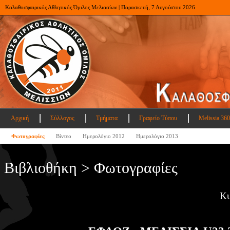
Καλαθοσφαιρικός Αθλητικός Όμιλος Μελισσίων | Παρασκευή, 7 Αυγούστου 2026
Αρχική
Σύλλογος
Τμήματα
Γραφείο Τύπου
Melissia 360
Φωτογραφίες
Βίντεο
Ημερολόγιο 2012
Ημερολόγιο 2013
Βιβλιοθήκη > Φωτογραφίες
Κυ