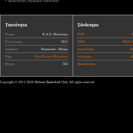
- Kareem Abdul-Jabbar
Ταυτότητα
Σύνδεσμοι
Όνομα
Κ.Α.Ο. Μελισσίων
ΕΟΚ
Έτος ένωσης
2011
FIBA
FIBA E
Χρώματα
Πορτοκαλί - Μαύρο
Superbasket
Ba
Έδρα
Νέο Κλειστό Μελισσίων
Infobasket
eB
Θέσεις
362
Basketforum
Copyright © 2011-2026 Melissia Basketball Club, All rights reserved