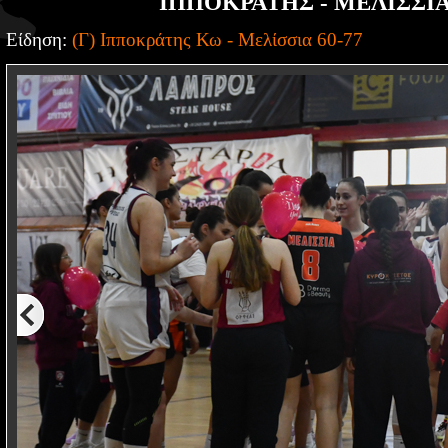
ΙΠΠΟΚΡΑΤΗΣ - ΜΕΛΙΣΣΙΑ 
Είδηση:
(Γ) Ιπποκράτης Κω - Μελίσσια 60-77