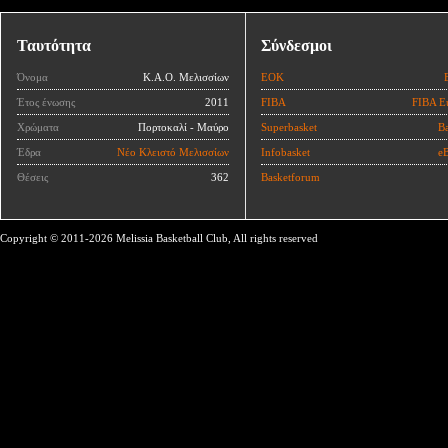
Ταυτότητα
Σύνδεσμοι
Όνομα
Κ.Α.Ο. Μελισσίων
ΕΟΚ
Έτος ένωσης
2011
FIBA
FIBA E
Χρώματα
Πορτοκαλί - Μαύρο
Superbasket
Ba
Έδρα
Νέο Κλειστό Μελισσίων
Infobasket
eB
Θέσεις
362
Basketforum
Copyright © 2011-2026 Melissia Basketball Club, All rights reserved