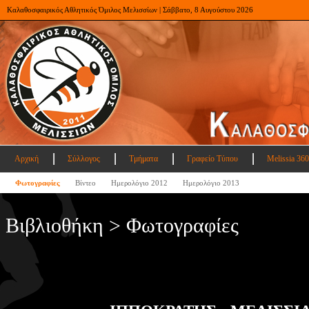
Καλαθοσφαιρικός Αθλητικός Όμιλος Μελισσίων | Σάββατο, 8 Αυγούστου 2026
Αρχική
Σύλλογος
Τμήματα
Γραφείο Τύπου
Melissia 360
Φωτογραφίες
Βίντεο
Ημερολόγιο 2012
Ημερολόγιο 2013
Βιβλιοθήκη > Φωτογραφίες