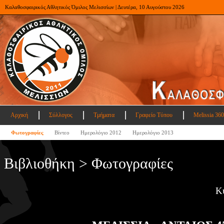
Καλαθοσφαιρικός Αθλητικός Όμιλος Μελισσίων | Δευτέρα, 10 Αυγούστου 2026
Αρχική
Σύλλογος
Τμήματα
Γραφείο Τύπου
Melissia 360
Φωτογραφίες
Βίντεο
Ημερολόγιο 2012
Ημερολόγιο 2013
Βιβλιοθήκη > Φωτογραφίες
Κ