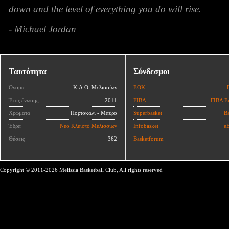
down and the level of everything you do will rise.
- Michael Jordan
Ταυτότητα
Σύνδεσμοι
Όνομα
Κ.Α.Ο. Μελισσίων
ΕΟΚ
Έτος ένωσης
2011
FIBA
FIBA E
Χρώματα
Πορτοκαλί - Μαύρο
Superbasket
Ba
Έδρα
Νέο Κλειστό Μελισσίων
Infobasket
eB
Θέσεις
362
Basketforum
Copyright © 2011-2026 Melissia Basketball Club, All rights reserved