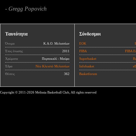
- Gregg Popovich
Ταυτότητα
Σύνδεσμοι
Όνομα
Κ.Α.Ο. Μελισσίων
ΕΟΚ
Έτος ένωσης
2011
FIBA
FIBA E
Χρώματα
Πορτοκαλί - Μαύρο
Superbasket
Ba
Έδρα
Νέο Κλειστό Μελισσίων
Infobasket
eB
Θέσεις
362
Basketforum
Copyright © 2011-2026 Melissia Basketball Club, All rights reserved