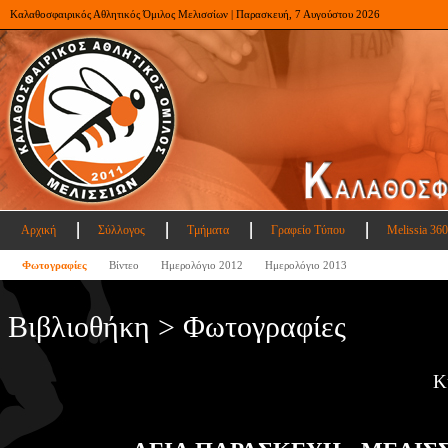
Καλαθοσφαιρικός Αθλητικός Όμιλος Μελισσίων | Παρασκευή, 7 Αυγούστου 2026
Αρχική
Σύλλογος
Τμήματα
Γραφείο Τύπου
Melissia 360
Φωτογραφίες
Βίντεο
Ημερολόγιο 2012
Ημερολόγιο 2013
Βιβλιοθήκη > Φωτογραφίες
Κ