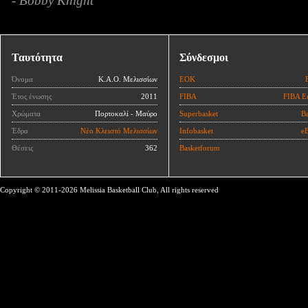
- Bobby Knight
Ταυτότητα
Σύνδεσμοι
Όνομα
Κ.Α.Ο. Μελισσίων
ΕΟΚ
Έτος ένωσης
2011
FIBA
FIBA E
Χρώματα
Πορτοκαλί - Μαύρο
Superbasket
Ba
Έδρα
Νέο Κλειστό Μελισσίων
Infobasket
eB
Θέσεις
362
Basketforum
Copyright © 2011-2026 Melissia Basketball Club, All rights reserved