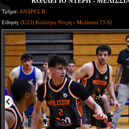
ΚΟΛΛΕΓΙΟ ΝΤΕΡΗ - ΜΕΛΙΣΣΙΑ 
Τμήμα:
ΑΝΔΡΕΣ Β
Είδηση:
(U23) Κολλέγιο Ντερή - Μελίσσια 73-92