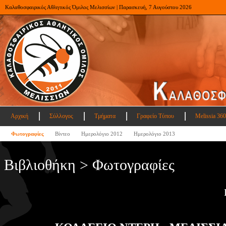
Καλαθοσφαιρικός Αθλητικός Όμιλος Μελισσίων | Παρασκευή, 7 Αυγούστου 2026
Αρχική
Σύλλογος
Τμήματα
Γραφείο Τύπου
Melissia 360
Φωτογραφίες
Βίντεο
Ημερολόγιο 2012
Ημερολόγιο 2013
Βιβλιοθήκη > Φωτογραφίες