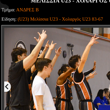
ΜΕΛΙΣΣΙΑ U23 - ΧΟΛΑΡΓΟΣ U
Τμήμα:
ΑΝΔΡΕΣ Β
Είδηση:
(U23) Μελίσσια U23 - Χολαργός U23 83-67