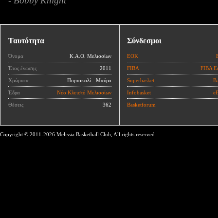
- Bobby Knight
Ταυτότητα
Σύνδεσμοι
Όνομα
Κ.Α.Ο. Μελισσίων
ΕΟΚ
Έτος ένωσης
2011
FIBA
FIBA E
Χρώματα
Πορτοκαλί - Μαύρο
Superbasket
Ba
Έδρα
Νέο Κλειστό Μελισσίων
Infobasket
eB
Θέσεις
362
Basketforum
Copyright © 2011-2026 Melissia Basketball Club, All rights reserved