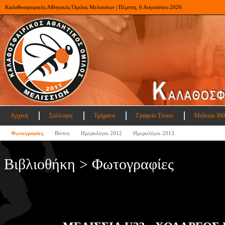
Καλαθοσφαιρικός Αθλητικός Όμιλος Μελισσίων | Πέμπτη, 6 Αυγούστου 2026
Αρχική
Σύλλογος
Τμήματα
Γραφείο Τύπου
Melissia 360
Φωτογραφίες
Βίντεο
Ημερολόγιο 2012
Ημερολόγιο 2013
Βιβλιοθήκη > Φωτογραφίες